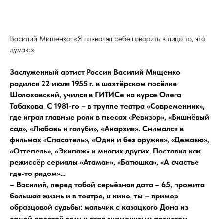
Василий Мищенко: «Я позволял себе говорить в лицо то, что
думаю»
Заслуженный артист России Василий Мищенко
родился 22 июля 1955 г. в шахтёрском посёлке
Шолоховский, учился в ГИТИСе на курсе Олега
Табакова. С 1981-го – в труппе театра «Современник»,
где играл главные роли в пьесах «Ревизор», «Вишнёвый
сад», «Любовь и голуби», «Анархия». Снимался в
фильмах «Спасатель», «Один и без оружия», «Дежавю»,
«Оттепель», «Экипаж» и многих других. Поставил как
режиссёр сериалы «Атаман», «Батюшка», «А счастье
где-то рядом»…
– Василий, перед тобой серьёзная дата – 65, прожита
большая жизнь и в театре, и кино, ты – пример
образцовой судьбы: мальчик с казацкого Дона из
самой простой семьи стал знаменитым артистом,