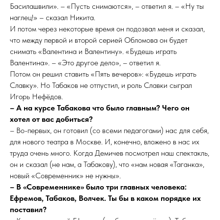
Басилашвили». – «Пусть снимаются», – ответил я. – «Ну ты
наглец!» – сказал Никита.
И потом через некоторые время он подозвал меня и сказал,
что между первой и второй серией Обломова он будет
снимать «Валентина и Валентину». «Будешь играть
Валентина». – «Это другое дело», – ответил я.
Потом он решил ставить «Пять вечеров»: «Будешь играть
Славку». Но Табаков не отпустил, и роль Славки сыграл
Игорь Нефёдов.
– А на курсе Табакова что было главным? Чего он
хотел от вас добиться?
– Во-первых, он готовил (со всеми педагогами) нас для себя,
для нового театра в Москве. И, конечно, вложено в нас их
труда очень много. Когда Демичев посмотрел наш спектакль,
он и сказал (не нам, а Табакову), что «нам новая «Таганка»,
новый «Современник» не нужны».
– В «Современнике» было три главных человека:
Ефремов, Табаков, Волчек. Ты бы в каком порядке их
поставил?