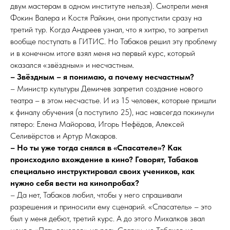
двум мастерам в одном институте нельзя). Смотрели меня
Фокин Валера и Костя Райкин, они пропустили сразу на
третий тур. Когда Андреев узнал, что я хитрю, то запретил
вообще поступать в ГИТИС. Но Табаков решил эту проблему
и в конечном итоге взял меня на первый курс, который
оказался «звёздным» и несчастным.
– Звёздным – я понимаю, а почему несчастным?
– Министр культуры Демичев запретил создание нового
театра – в этом несчастье. И из 15 человек, которые пришли
к финалу обучения (а поступило 25), нас навсегда покинули
пятеро: Елена Майорова, Игорь Нефёдов, Алексей
Селивёрстов и Артур Макаров.
– Но ты уже тогда снялся в «Спасателе»? Как
происходило вхождение в кино? Говорят, Табаков
специально инструктировал своих учеников, как
нужно себя вести на кинопробах?
– Да нет, Табаков любил, чтобы у него спрашивали
разрешения и приносили ему сценарий. «Спасатель» – это
был у меня дебют, третий курс. А до этого Михалков звал