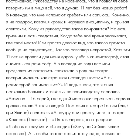
постановках. Руководству не нравилось, что я позволял себе
говорить им в лицо всё, что я думаю. 11 лет без новых работ!
В надежде, что мне «сломают хребет» или сопьюсь. Конечно,
я не подарок, казачья кровь: и нарушал дисциплину, и срывал
спектакли. Кому из руководства такое понравится? Но есть
причины и есть следствия. Когда тебе всё время указывают,
где твоё место! Или просто делают вид, что такого артиста
вообще не существует... Так что разговор непростой. Хотя эти
11 лет не пропали для меня даром: ушёл в кинематограф, стал
снимать как режиссёр. А в последние годы все мои
предложения поставить спектакли в родном театре
воспринимались как странная неожиданность: «А ты
режиссурой занимаешься?» И ведь знали, что я снял
несколько больших и тяжёлых по производству сериалов.
«Атаман» – 16 серий, где одной массовки через весь сериал
прошло около 9 тысяч людей. Поставил в театре Гоголя (ещё
при Яшине) спектакль «А поутру они проснулись», в театре
«Колесо» (Тольятти) – «Пять вечеров», в антрепризе –
«Любовь и голуби» и «Соседи» («Хочу на Сейшельские
острова»). А в своём театре ставит кто угодно, только не