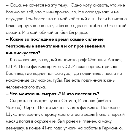
– Саша, не хочется на эту тему… Одно могу сказать, что мне
больно за всё, что с ним произошло. Не оправдываю и не
осуждаю. Тем более что он мой крёстный сын. Если бы можно
было вернуть всё вспять, я бы всё сделал, чтобы не было этой
аварии. И в мой юбилей он был бы рядом.
– Какие за последнее время самые сильные
театральные впечатления и от произведения
киноискусства?
– К сожалению, западный кинематограф: Франция, Англия,
США. Наши фильмы времён СССР тоже пересматриваю.
Военные, где подлинная фактура, где подлинные лица, а не
накачанные силиконом губы. Где есть подлинная жизнь
человеческого духа...
– Что мечтаешь сыграть? И что поставить?
– Сыграть на театре: ну вот Сатина, Иванова (люблю
Чехова), Лира... Но это мечта... Снять фильмы о Шолохове,
Шукшине, военную драму моего отца и мамы (папа в первый
месяц попал в окружение, был ранен и пленён, а маму,
девчушку, в конце 41-го года угнали на работы в Германию,