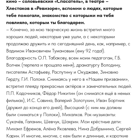
кино – соловьёвский «Спасатель», в театре –
Хлестаков в «Ревизоре», вспомни о людях, которые
тебе помогали, знакомство с которыми на тебя
повлияло, которым ты благодарен.
– Конечно, за мою творческую жизнь встретил много
хороших людей, некоторые уже ушли, а с некоторыми
продолжаю дружить и по сегодняшний день, как, например, с
Вадимом Ивановичем Тумановым (ему 92 года!).
Благодарность О.П. Табакову, всем моим педагогам, Г.Б.
Волчек (терпела и прощала меня), драматургу Володину,
писателям Астафьеву, Распутину и Окуджаве, Зиновию
Гердту, Г.И. Полоке. Снимаясь у него в «Нашем призвании»,
встретил плеяду прекрасных актёров и замечательных людей.
П.П. Кадочников, Фёдор Никитин (он снимался ещё в немых
фильмах), И.С. Савина, Валерий Золотухин, Иван Бортник
(дружил до конца его дней), Высоцкий (с ним мы должны
были сниматься у Полоки), Михалков. Рок-музыканты:
Сукачёв, Галанин, Шевчук, Шахрин. Мои крёстные дети:
Михаил Ефремов, Алёна Яковлева, Нина Добрынина, Сергей
Карин. И многие, многие, с кем были и длинные, и короткие