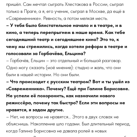
пришёл. Сам мечтал сыграть Хлестакова в России, сыграл
только в Праге, а я, его ученик, сыграл в Москве, да ещё в
«Современнике». Ревность, а потом мелкая месть.
– У тебя было блистательное начало и в театре, и в
кино, а теперь перепрыгнем в наше время. Как тебе
сегодняшний театр и сегодняшнее кино? Это то, к
чему мы стремились, когда хотели реформ в театре и
голосовали за Горбачёва, Ельцина?
– Горбачёв, Ельцин – это отдельный и большой разговор.
Одно могу сказать (моё мнение): стыдно и жаль, что они
были в нашей истории. Но они были.
– Что происходит с русским театром? Вот и ты ушёл из
«Современника». Почему? Ещё при Галине Борисовне.
Не успели её похоронить, как назначили нового
режиссёра, почему так быстро? Если эти вопросы не
нравятся, я задам другие.
– Нет, не вопросы не нравятся… Этого в двух словах не
объяснишь. Накопление шло годами. Был длительный период,
когда Галина Борисовна не давала ролей в новых