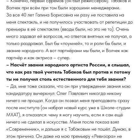
– Конечно, первый Ефремов (он был режиссёром). Табаков и
Волчек при всём при том были хорошими менеджерами.
За все 40 лет Галина Борисовна ни разу не поставила на
меня спектакль, и не получилось участвовать от репетиции до
премьеры в её спектаклях (вводы были, но это не то). Очень
много задавал ей вопросов, но ответов внятных не получал, а
только раздражал. Был бы «поумней», то и роли бы были, и
звание народного. А вот партнёрами мы были, и Волчек как
партнёр и как актриса – супер.
– Насчёт звания народного артиста России, я слышал,
что как раз твой учитель Табаков был против и потому
ты не получил столь естественного для тебя звания?
– Да, мне тоже сказали, что он при утверждении звания мою
кандидатуру вычеркнул: Олег Павлович никогда никому
ничего не прощал. Когда он позвал меня преподавать сразу
после института (он набрал новый курс уже в Школе-студии
МХАТ), я отказался: чему я могу научить, если я сам ещё
ничего не сделал в искусстве. Меня после показа взял
«Современник», и дальше я с Табаковым не пошёл. Думаю, в
этом причина. Он даже на мою премьеру «Ревизора» не