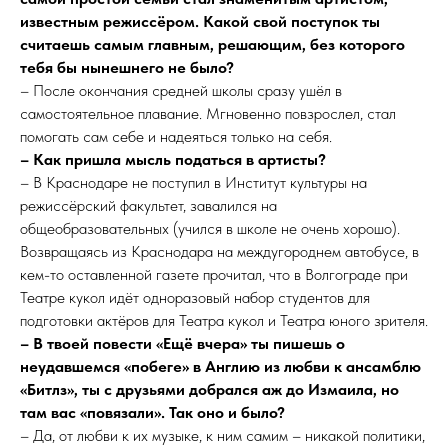
известным режиссёром. Какой свой поступок ты
считаешь самым главным, решающим, без которого
тебя бы нынешнего не было?
– После окончания средней школы сразу ушёл в
самостоятельное плавание. Мгновенно повзрослел, стал
помогать сам себе и надеяться только на себя.
– Как пришла мысль податься в артисты?
– В Краснодаре не поступил в Институт культуры на
режиссёрский факультет, завалился на
общеобразовательных (учился в школе не очень хорошо).
Возвращаясь из Краснодара на междугороднем автобусе, в
кем-то оставленной газете прочитал, что в Волгограде при
Театре кукол идёт одноразовый набор студентов для
подготовки актёров для Театра кукол и Театра юного зрителя.
– В твоей повести «Ещё вчера» ты пишешь о
неудавшемся «побеге» в Англию из любви к ансамблю
«Битлз», ты с друзьями добрался аж до Измаила, но
там вас «повязали». Так оно и было?
– Да, от любви к их музыке, к ним самим – никакой политики,