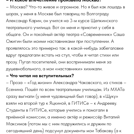
– Москва? Что-то живое и огромное. Но я был как лошадь в
шорах, у меня в Москве был товарищ по Волгограду
Александр Карин, он учился на 3-м курсе Щепкинского
театрального училища. Вот он меня и приютил у себя в
общаге. Он и покойный актёр театра «Современник» Саша
Ожигин были моими наставниками при поступлении. А
проявлялось это примерно так: в какой-нибудь забегаловке
вдруг предлагали встать на стул, чтобы я читал стихи или
прозу. Пугал посетителей, они воспринимали меня за
душевнобольного, а мои «наставники» хихикали.
– Что читал на вступительных?
– Проза – «Год жизни» Александра Чаковского, из стихов –
Есенина. Пошёл по всем театральным училищам. Из МХАТа
сразу выгнали (у меня чудовищный был говор), в «Щуку»
взяли на второй тур к Яцкиной, в ГИТИСе – к Андрееву.
Студенты в ГИТИСе, которые учились и помогали в
приёмной комиссии, а именно актёр и режиссёр Виталий
Максимов (потом мы с ним подружились и дружим по
сегодняшний день) подсунул документы мои Табакову (а к