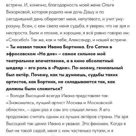
встречи. И, конечно, благодарность моей жене Ольге
Вихорковой, которая родила мне дочь Дашу и по
сегодняшний день оберегает меня, непутёвого, и учит уму-
разуму. Всем, с кем свела меня судьба, я уверен, что не зря и
неспроста. Были и плохие, и хорошие, я всё равно говорю им:
«Спасибо!» Так же, как и тебе, Александр, и нашей встрече.
– Ты назвал также Ивана Бортника. Его Сатин в
эфросовском «На дне» – самое сильное моё
театральное впечатление, а в кино абсолютный
шедевр – его роль в «Родне». По-моему, гениальный
был актёр. Почему, как ты думаешь, судьбы таких
артистов, как Бортник, не складываются так, как
должны были сложиться?
– Володя Высоцкий всегда Ивана представлял так:
«Знакомьтесь, лучший артист Москвы и Московской
области», – один раз я сам это слышал лично. Я его
продолжаю считать одним из лучших актёров страны. Не зря
Высоцкий так ценил Ивана и уважал. Это феномен. Когда я
был не такой седой, меня с ним частенько путали, и я