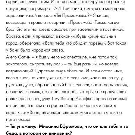
гордился в душе этим. И не раз меня это выручало в разных
ситуациях, например с ГАИ. Гаишники, смотря на мои права,
задавали такой вопрос: «Ты Промокашка?» Я кивал,
возвращали права и говорили: «Проезжай». Также когда
брал билеты на поезд, самолёт, при заселении в гостиницу.
Братва, если я приезжал в какой-нибудь криминальный
город, оберегала: «Если тебя кто обидит, порвём». Вот такая
у Вани была народная слава.
А его Сатин – я был у него на спектакле, мне потом так
захотелось сыграть эту роль – он был разный, но всегда
потрясающий. Царствие ему небесное. И всем остальным,
кого я знал, но кого уже нет. Не скользил, как пыль по лучу,
русская душа, образованный был человек, часто «срывался»,
не любил фальшь, не любил актёров, которые не пропускают
роль через свою душу. Ему Виктор Астафьев прислал письмо
к юбилею, и в нём он просил Ивана не болеть и пожить
подольше: «Ваня, ты должен сыграть моего отца, ты так на
него похож».
– Ты упомянул Михаила Ефремова, что он для тебя и та
беда, в которой он виновник?