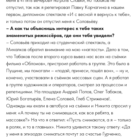
меня в «Пять вечеров» на роль Славки, но Табаков не
отпустил, так как я репетировал Павку Корчагина в нашем
первом, дипломном спектакле «И с весной я вернусь к тебе»,
и только потом он отпустил меня к Соловьёву.
– А как ты объяснишь интерес к тебе таких
знаменитых режиссёров, где они тебя увидели?
– Соловьёв приходил на студенческий спектакль, а
Михалков обратил внимание на мою «наглость». Дело в том,
что Табаков после второго курса вывез нас всех на съёмки
фильма «Обломов», пристроил работать в группе. Это было в
Пущине, мы помогали – «подай, принеси, пошёл вон», – ну и,
конечно, участвовали в съёмках массовых сцен. А я работал
в группе художников и операторов, смотрел за процессом и
репетициями. На площадке Андрей Попов, Олег Табаков,
Юрий Богатырёв, Елена Соловей, Глеб Стриженов!..
Однажды мы ехали в автобусе на съёмки и Никита спросил у
меня: «А почему ты не снимаешься, как все ребята, в
массовке?» На что я ответил: «Пусть снимаются, а я – только
в ролях, и то в главных». Никита удивился такому ответу: «Да
у меня в эпизодах сниматься почтут за счастье Гурченко,