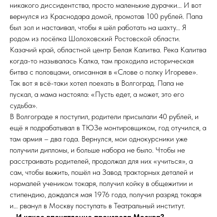
никакого диссидентства, просто маленькие дурачки... И вот
вернулся из Краснодара домой, промотав 100 рублей. Папа
был зол и настаивал, чтобы я шёл работать на шахту… Я
родом из посёлка Шолоховский Ростовской области.
Казачий край, областной центр Белая Калитва. Река Калитва
когда-то называлась Калка, там проходила историческая
битва с половцами, описанная в «Слове о полку Игореве».
Так вот я всё-таки хотел поехать в Волгоград. Папа не
пускал, а мама настояла: «Пусть едет, а может, это его
судьба».
В Волгограде я поступил, родители присылали 40 рублей, и
ещё я подрабатывал в ТЮЗе монтировщиком, год отучился, а
там армия – два года. Вернулся, мои однокурсники уже
получили дипломы, и больше набора не было. Чтобы не
расстраивать родителей, продолжал для них «учиться», а
сам, чтобы выжить, пошёл на Завод тракторных деталей и
нормалей учеником токаря, получил койку в общежитии и
стипендию, дождался мая 1976 года, получил разряд токаря
и… рванул в Москву поступать в Театральный институт.
– И какое впечатление произвела Москва?